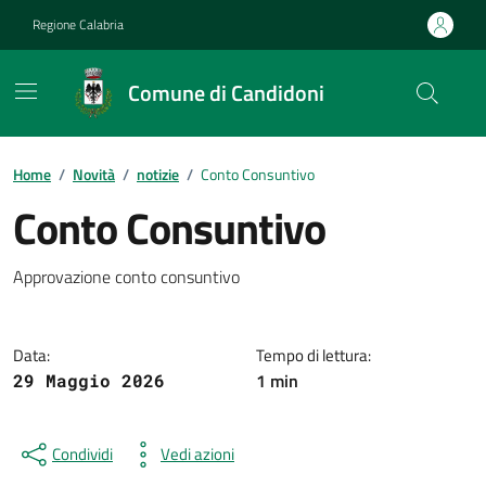
Vai ai contenuti
Vai al footer
Regione Calabria
Comune di Candidoni
Home
/
Novità
/
notizie
/
Conto Consuntivo
Conto Consuntivo
Dettagli della notizia
Approvazione conto consuntivo
Data:
Tempo di lettura:
1 min
29 Maggio 2026
Condividi
Vedi azioni